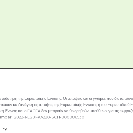
ατοδότηση της Ευρωπαϊκής Ένωσης. Οι απόψεις και οι γνώμες που διατυπώνον
εύουν κατ'ανάγκη τις απόψεις της Ευρωπαϊκής Ένωσης ή του Ευρωπαϊκού Ε
ή Ένωση και ο EACEA δεν μπορούν να θεωρηθούν υπεύθυνοι για τις εκφραζό
umber : 2022-1-ES01-KA220-SCH-000086530
licy