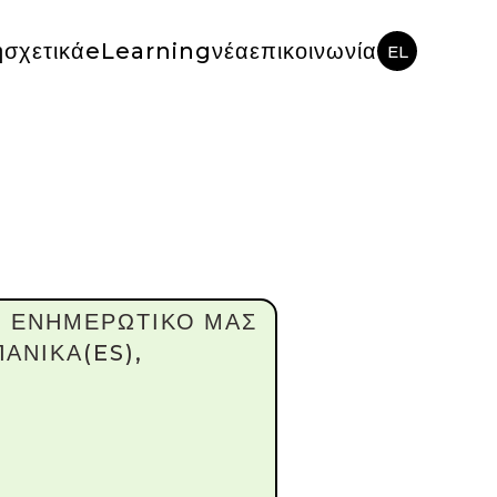
ή
σχετικά
eLearning
νέα
επικοινωνία
EL
2Ο ΕΝΗΜΕΡΩΤΙΚΟ ΜΑΣ
ΠΑΝΙΚΑ(ES),